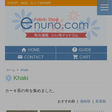
8,000円（税抜）以上で送料無料
togg
navi
HOME
GUIDE
CONTACT
CART
ホーム
>
Khaki
Khaki
カーキ系の布を集めました。
おすすめ順 |
価格順
|
新着順