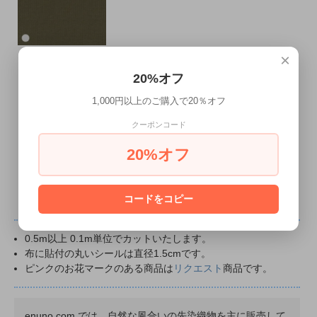
×
アンティークオリーブドビー
SOLD OUT
20%オフ
1,000円以上のご購入で20％オフ
クーポンコード
« Prev
Next »
20%オフ
13
商品中
1-13
商品
コードをコピー
0.5m以上 0.1m単位でカットいたします。
布に貼付の丸いシールは直径1.5cmです。
ピンクのお花マークのある商品は
リクエスト
商品です。
enuno.com では、自然な風合いの先染織物を主に販売して