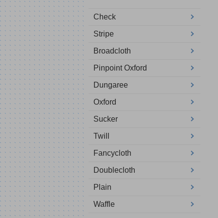
Check
Stripe
Broadcloth
Pinpoint Oxford
Dungaree
Oxford
Sucker
Twill
Fancycloth
Doublecloth
Plain
Waffle