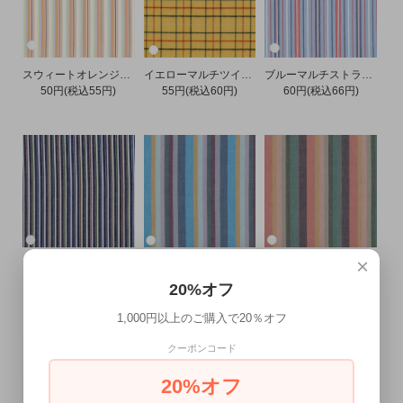
スウィートオレンジマルチツイルストライプ
イエローマルチツイルチェック
ブルーマルチストライプ
50円(税込55円)
55円(税込60円)
60円(税込66円)
×
ネイビーヘクスツイルストライプ
ターコイズソートマルチストライプ
サーモンソートマルチストライプ
SOLD OUT
SOLD OUT
SOLD OUT
20%オフ
1,000円以上のご購入で20％オフ
クーポンコード
20%オフ