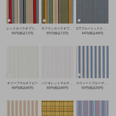
レッドカツラギプリント
サフランカツラギプリント
C/Tブルーミックスドビー
65円(税込71円)
65円(税込71円)
44円(税込48円)
オリーブマルチドビー
バイオレットマルチドビー
スウィートブルーマルチツイルストライプ
60円(税込66円)
60円(税込66円)
50円(税込55円)