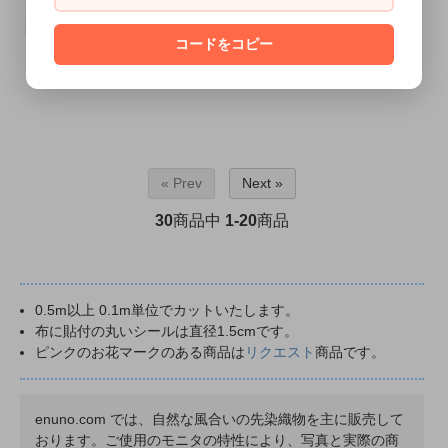
コードをコピー
ワイドフラミンゴストライプオックス
ローズリバーシブルドビー
SOLD OUT
SOLD OUT
« Prev
Next »
30
商品中
1-20
商品
0.5m以上 0.1m単位でカットいたします。
布に貼付の丸いシールは直径1.5cmです。
ピンクのお花マークのある商品は
リクエスト
商品です。
enuno.com では、自然な風合いの先染織物を主に販売して
おります。ご使用のモニタの特性により、写真と実際の商