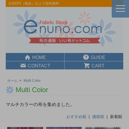
8,000円（税抜）以上で送料無料
togg
navi
HOME
GUIDE
CONTACT
CART
ホーム
>
Multi Color
Multi Color
マルチカラーの布を集めました。
おすすめ順
|
価格順
| 新着順