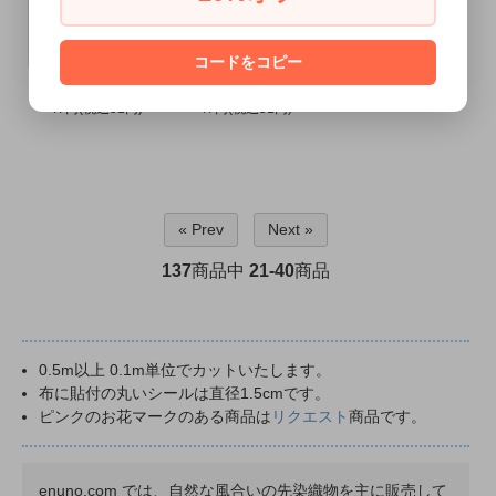
コードをコピー
シェルピンクボイル
ミルキーベージュボイル
47円(税込51円)
47円(税込51円)
« Prev
Next »
137
商品中
21-40
商品
0.5m以上 0.1m単位でカットいたします。
布に貼付の丸いシールは直径1.5cmです。
ピンクのお花マークのある商品は
リクエスト
商品です。
enuno.com では、自然な風合いの先染織物を主に販売して