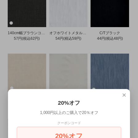
140cm幅ブラウンコードローン
オフホワイトメタルコ－ドローン
C/Tブラック
57円(税込62円)
54円(税込59円)
44円(税込48円)
×
ベージュスラブ
プレーンナチュラル
ブルースプラッシュツイル
20%オフ
44円(税込48円)
44円(税込48円)
54円(税込59円)
1,000円以上のご購入で20％オフ
クーポンコード
20%オフ