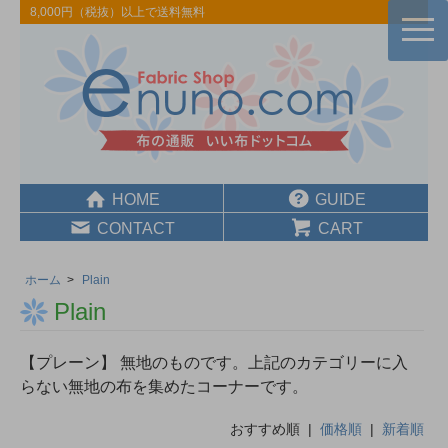
8,000円（税抜）以上で送料無料
togg
navi
HOME
GUIDE
CONTACT
CART
ホーム
>
Plain
Plain
【プレーン】 無地のものです。上記のカテゴリーに入
らない無地の布を集めたコーナーです。
おすすめ順 |
価格順
|
新着順