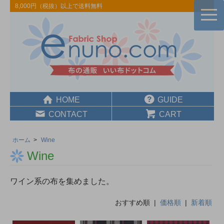
8,000円（税抜）以上で送料無料
togg
navi
HOME
GUIDE
CONTACT
CART
ホーム
>
Wine
Wine
ワイン系の布を集めました。
おすすめ順 |
価格順
|
新着順