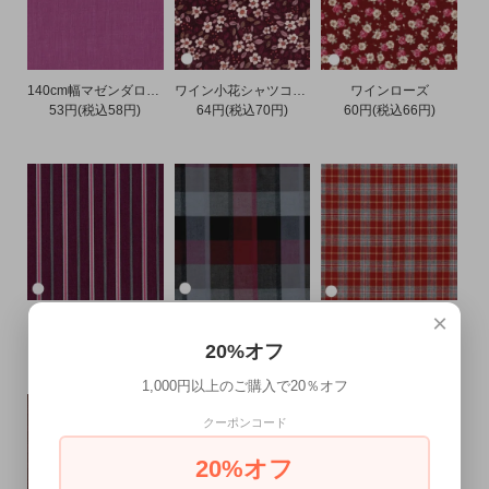
140cm幅マゼンダローン
ワイン小花シャツコール
ワインローズ
53円(税込58円)
64円(税込70円)
60円(税込66円)
×
ワインリバーシブルドビー
ワインステンドチェックドビー
アローレッドツイルチェック
54円(税込59円)
54円(税込59円)
74円(税込81円)
20%オフ
1,000円以上のご購入で20％オフ
クーポンコード
20%オフ