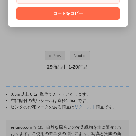
コードをコピー
141cm幅サインフォインマルーンツイルチェック
C/Tボルドーソフティードビー
74円(税込81円)
SOLD OUT
« Prev
Next »
29
商品中
1-20
商品
0.5m以上 0.1m単位でカットいたします。
布に貼付の丸いシールは直径1.5cmです。
ピンクのお花マークのある商品は
リクエスト
商品です。
enuno.com では、自然な風合いの先染織物を主に販売して
おります。ご使用のモニタの特性により、写真と実際の商