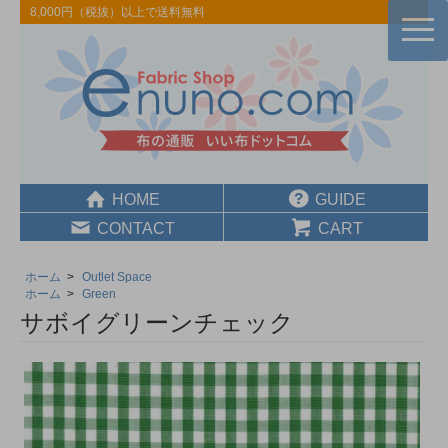
8,000円（税抜）以上で送料無料
togg
navi
HOME
GUIDE
CONTACT
CART
ホーム
>
Outlet Space
ホーム
>
Green
サボイグリーンチェック