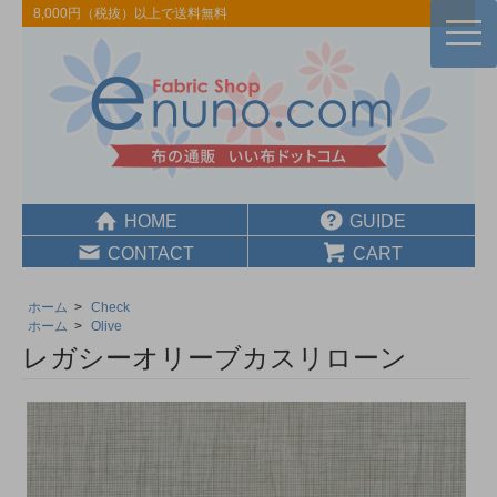
8,000円（税抜）以上で送料無料
togg
navi
HOME
GUIDE
CONTACT
CART
ホーム
>
Check
ホーム
>
Olive
レガシーオリーブカスリローン