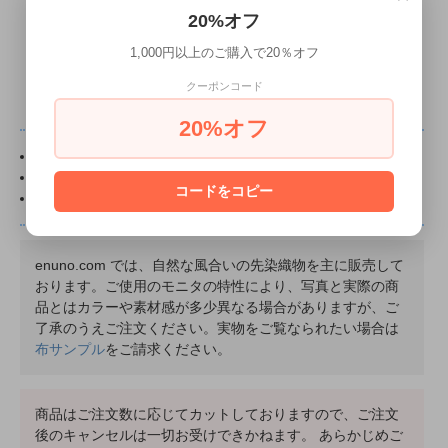
20%オフ
商品についてのお問い合わせ
1,000円以上のご購入で20％オフ
クーポンコード
20%オフ
0.5m以上 0.1m単位でカットいたします。
布に貼付の丸いシールは直径1.5cmです。
コードをコピー
ピンクのお花マークのある商品は
リクエスト
商品です。
enuno.com では、自然な風合いの先染織物を主に販売して
おります。ご使用のモニタの特性により、写真と実際の商
品とはカラーや素材感が多少異なる場合がありますが、ご
了承のうえご注文ください。実物をご覧なられたい場合は
布サンプル
をご請求ください。
商品はご注文数に応じてカットしておりますので、ご注文
後のキャンセルは一切お受けできかねます。 あらかじめご