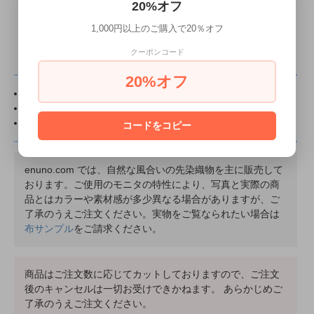
20%オフ
商品についてのお問い合わせ
1,000円以上のご購入で20％オフ
クーポンコード
20%オフ
0.5m以上 0.1m単位でカットいたします。
布に貼付の丸いシールは直径1.5cmです。
ピンクのお花マークのある商品は
リクエスト
商品です。
コードをコピー
enuno.com では、自然な風合いの先染織物を主に販売して
おります。ご使用のモニタの特性により、写真と実際の商
品とはカラーや素材感が多少異なる場合がありますが、ご
了承のうえご注文ください。実物をご覧なられたい場合は
布サンプル
をご請求ください。
商品はご注文数に応じてカットしておりますので、ご注文
後のキャンセルは一切お受けできかねます。 あらかじめご
了承のうえご注文ください。