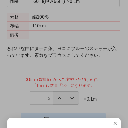
価格
60円(税込66円) ×0.1m
素材
綿100％
布幅
110cm
備考
きれいな白にタテに茶、ヨコにブルーのステッチが入
っています。素敵なブラウスにしてください。
0.5m（数量5）からご注文いただけます。
「1m」は数量「10」になります。
×0.1m
カートに入れる
×