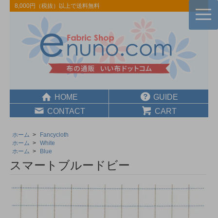
8,000円（税抜）以上で送料無料
togg
navi
HOME
GUIDE
CONTACT
CART
ホーム
>
Fancycloth
ホーム
>
White
ホーム
>
Blue
スマートブルードビー