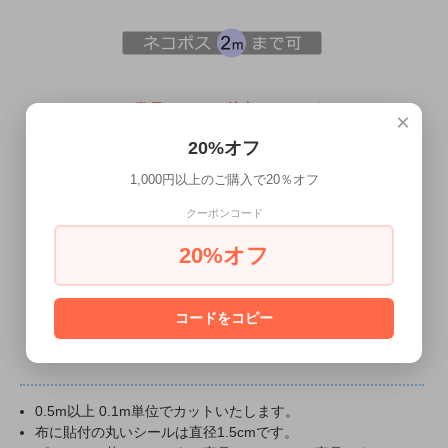
0.5m（数量5）からご注文いただけます。
×
「1m」は数量「10」になります。
20%オフ
×0.1m
1,000円以上のご購入で20％オフ
クーポンコード
カートに入れる
20%オフ
商品についてのお問い合わせ
コードをコピー
0.5m以上 0.1m単位でカットいたします。
布に貼付の丸いシールは直径1.5cmです。