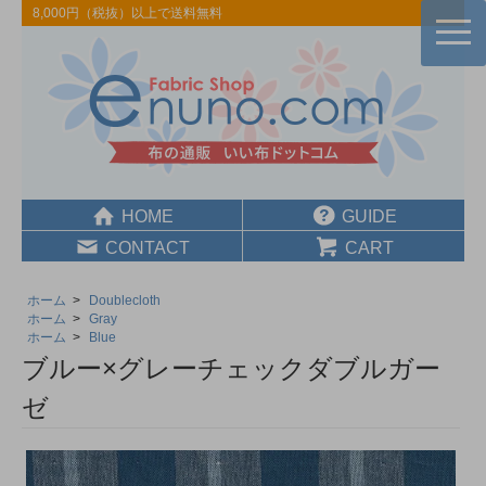
8,000円（税抜）以上で送料無料
togg
navi
HOME
GUIDE
CONTACT
CART
ホーム
>
Doublecloth
ホーム
>
Gray
ホーム
>
Blue
ブルー×グレーチェックダブルガー
ゼ