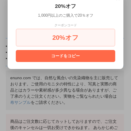
20%オフ
商品についてのお問い合わせ
1,000円以上のご購入で20％オフ
クーポンコード
20%オフ
0.5m以上 0.1m単位でカットいたします。
布に貼付の丸いシールは直径1.5cmです。
コードをコピー
ピンクのお花マークのある商品は
リクエスト
商品です。
enuno.com では、自然な風合いの先染織物を主に販売して
おります。ご使用のモニタの特性により、写真と実際の商
品とはカラーや素材感が多少異なる場合がありますが、ご
了承のうえご注文ください。実物をご覧なられたい場合は
布サンプル
をご請求ください。
商品はご注文数に応じてカットしておりますので、ご注文
後のキャンセルは一切お受けできかねます。 あらかじめご