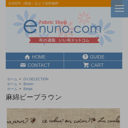
8,000円（税抜）以上で送料無料
togg
navi
HOME
GUIDE
CONTACT
CART
ホーム
>
D's SELECTION
ホーム
>
Brown
ホーム
>
Beige
麻綿ビーブラウン