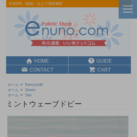
8,000円（税抜）以上で送料無料
togg
navi
HOME
GUIDE
CONTACT
CART
ホーム
>
Fancycloth
ホーム
>
Green
ホーム
>
Sax
ミントウェーブドビー