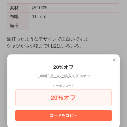
素材
綿100%
布幅
111 cm
備考
波打ったようなデザインで面白いですよ。
シャツから小物まで用途はいろいろ。
×
20%オフ
1,000円以上のご購入で20％オフ
0.5m（数量5）からご注文いただけます。
クーポンコード
「1m」は数量「10」になります。
20%オフ
×0.1m
コードをコピー
カートに入れる